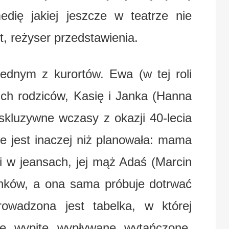
edię jakiej jeszcze w teatrze nie
t, reżyser przedstawienia.
 jednym z kurortów. Ewa (w tej roli
ich rodziców, Kasię i Janka (Hanna
skluzywne wczasy z okazji 40-lecia
że jest inaczej niż planowała: mama
i w jeansach, jej mąż Adaś (Marcin
inków, a ona sama próbuje dotrwać
owadzona jest tabelka, w której
ne, wypite, wypływane, wytańczone,