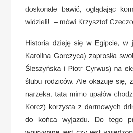
doskonale bawić, oglądając kom
widzieli! – mówi Krzysztof Czeczo
Historia dzieję się w Egipcie, w
Karolina Gorczyca) zaprosiła swo
Śleszyńska i Piotr Cyrwus) na ek
ślubu rodziców. Ale okazuje się, 
narzeka, tata mimo upałów chodz
Korcz) korzysta z darmowych dr
do końca wyjazdu. Do tego pr
wpisywane jest czy jest wyjedzo